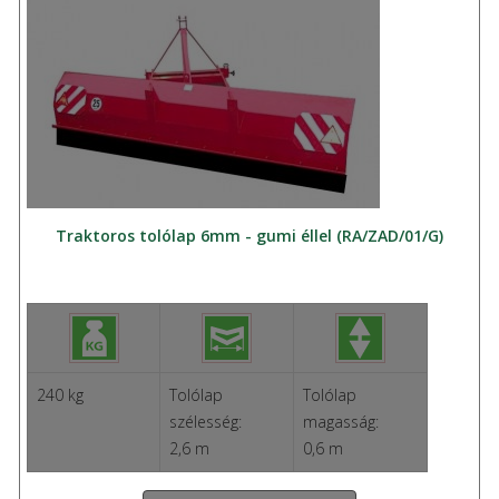
Traktoros tolólap 6mm - gumi éllel (RA/ZAD/01/G)
240 kg
Tolólap
Tolólap
szélesség:
magasság:
2,6 m
0,6 m