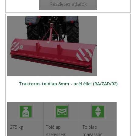
Részletes adatok
Traktoros tolólap 8mm - acél éllel (RA/ZAD/02)
275 kg
Tolólap
Tolólap
szélesség:
magasság: