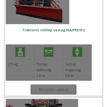
Traktoros tolólap Vastag (RA/PRE/01)
275 kg
Tolólap
Tolólap
szélesség:
magasság:
2,6 m
0,6 m
Részletes adatok