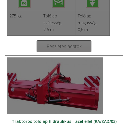
275 kg
Tolólap
Tolólap
szélesség:
magasság:
2,6 m
0,6 m
Részletes adatok
Traktoros tolólap hidraulikus - acél éllel (RA/ZAD/03)