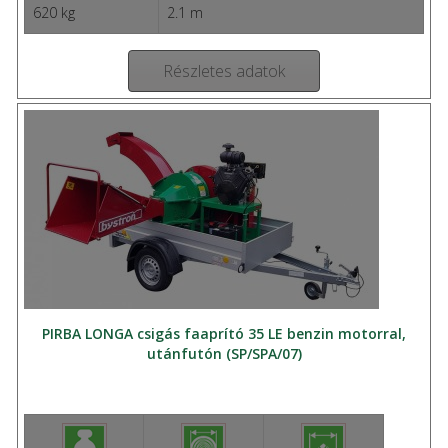
620 kg
2.1 m
Részletes adatok
PIRBA LONGA csigás faaprító 35 LE benzin motorral,
utánfutón (SP/SPA/07)