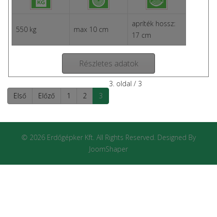
apríték hossz:
550 kg
max 10 cm
17 cm
Részletes adatok
3. oldal / 3
Első
Előző
1
2
3
© 2026 Erdőgépker Kft. All Rights Reserved. Designed By
JoomShaper