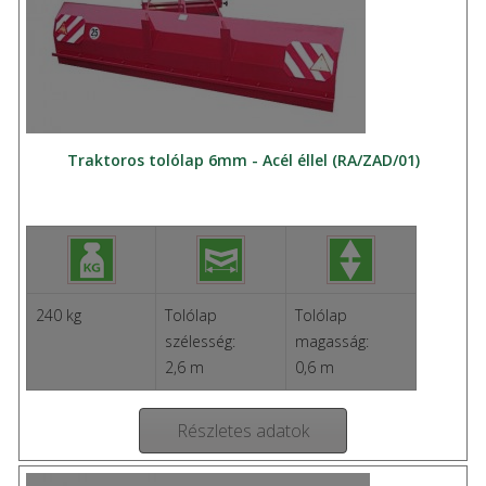
Traktoros tolólap 6mm - Acél éllel (RA/ZAD/01)
240 kg
Tolólap
Tolólap
szélesség:
magasság:
2,6 m
0,6 m
Részletes adatok