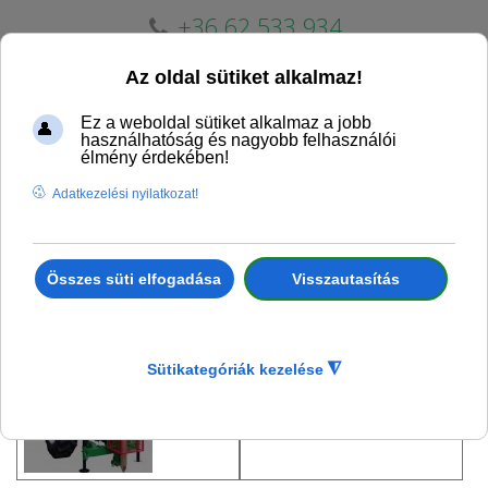
+36 62 533 934
erdogepker@erdogepker.hu
Cölöpverő
Erdészeti csörlők