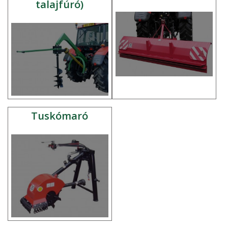
talajfúró)
Tuskómaró