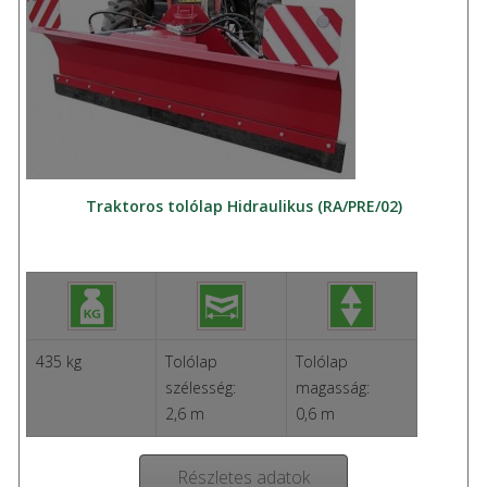
Traktoros tolólap Hidraulikus (RA/PRE/02)
435 kg
Tolólap
Tolólap
szélesség:
magasság:
2,6 m
0,6 m
Részletes adatok