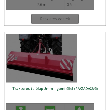
2,6 m
0,6 m
Részletes adatok
Traktoros tolólap 8mm - gumi éllel (RA/ZAD/02/G)