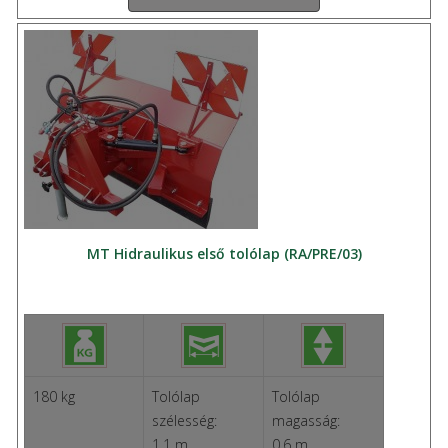
MT Hidraulikus első tolólap (RA/PRE/03)
180 kg
Tolólap
Tolólap
szélesség:
magasság:
1,1 m
0,6 m