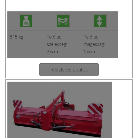
515 kg
Tolólap
Tolólap
szélesség:
magasság:
2,6 m
0,6 m
Részletes adatok