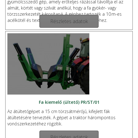
gyümölcsszedő gép, amely erőteljes rázással távolítja el az
almát, körtét vagy szilvát anélkül, hogy a fa gyökér- vagy
törzsszerkezetét károsítaná. A géphez tartozék a 10 m-es
acélkötél és textil heveder a fa stabil rögzítéséhez.
Részletes adatok
Fa kiemelő (ültető) PR/ST/01
Az átültetőgépet a 15 cm törzsátmérőjű, kifejlett fák
átültetésére tervezték. A gépet a traktor hárompontos
vonószerkezetéhez rögzítik.
Részletes adatok