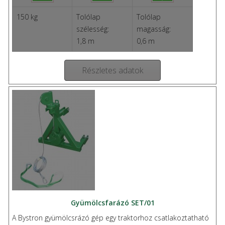
150 kg
Tolólap
Tolólap
szélesség:
magasság:
1,8 m
0,6 m
Részletes adatok
Gyümölcsfarázó SET/01
A Bystron gyümölcsrázó gép egy traktorhoz csatlakoztatható