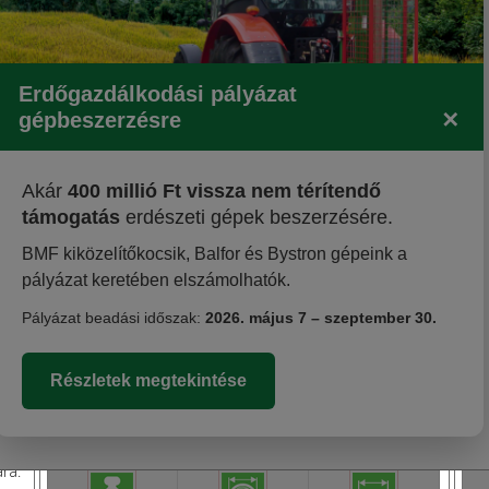
5-10 mm
Részletes adatok
Erdőgazdálkodási pályázat
gépbeszerzésre
✕
Akár
400 millió Ft vissza nem térítendő
támogatás
erdészeti gépek beszerzésére.
BMF kiközelítőkocsik, Balfor és Bystron gépeink a
pályázat keretében elszámolhatók.
Pályázat beadási időszak:
2026. május 7 – szeptember 30.
Késes ágaprító - MURENA DR/SPA/01 -
ló
Részletek megtekintése
benzinmotoros, 38LE
ely
ra.