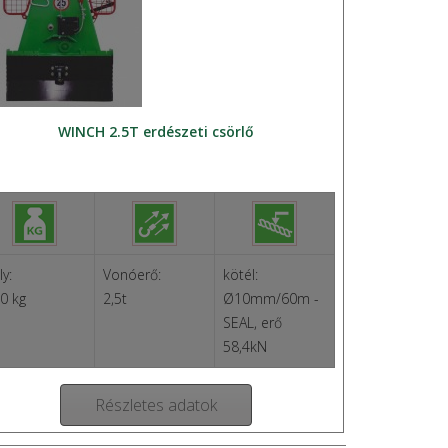
WINCH 2.5T erdészeti csörlő
ly:
Vonóerő:
kötél:
0 kg
2,5t
Ø10mm/60m -
SEAL, erő
58,4kN
Részletes adatok