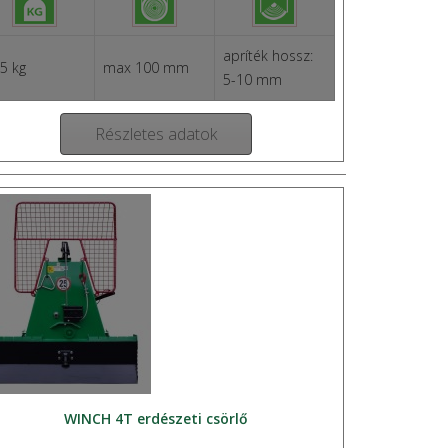
apríték hossz:
5 kg
max 100 mm
5-10 mm
Részletes adatok
WINCH 4T erdészeti csörlő