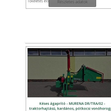
Tökéletes előkészítő lépés a préselés előtt.
Részletes adatok
Késes ágaprító - MURENA DR/TRA/02 -
traktorhajtású, kardános, pótkocsi vonóhorog