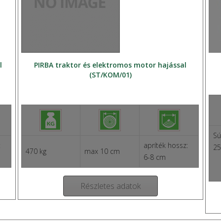
l
PIRBA traktor és elektromos motor hajással
(ST/KOM/01)
Sú
:
apríték hossz:
25
470 kg
max 10 cm
6-8 cm
Részletes adatok