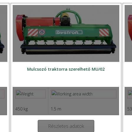
Mulcsozó traktorra szerelhető MU/02
450 kg
1.5 m
53
Részletes adatok