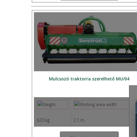
Mulcsozó traktorra szerelhető MU/04
620 kg
2.1 m