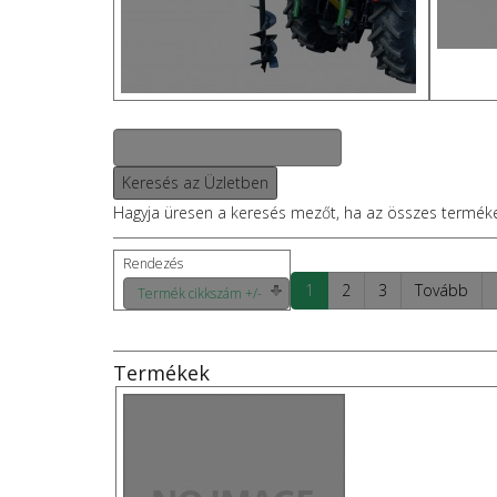
Hagyja üresen a keresés mezőt, ha az összes terméket s
Rendezés
1
2
3
Tovább
Termék cikkszám +/-
Termékek