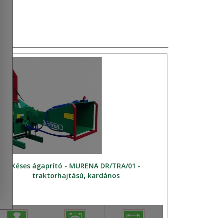
Késes ágaprító - MURENA DR/TRA/01 -
traktorhajtású, kardános