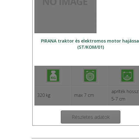
PIRANA traktor és elektromos motor hajássa
(ST/KOM/01)
apríték hossz
320 kg
max 7 cm
5-7 cm
Részletes adatok