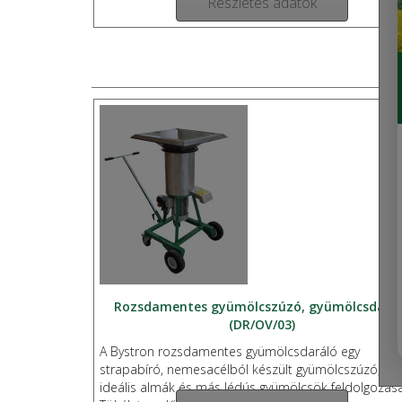
Részletes adatok
Rozsdamentes gyümölcszúzó, gyümölcsdará
(DR/OV/03)
A Bystron rozsdamentes gyümölcsdaráló egy
strapabíró, nemesacélból készült gyümölcszúzó, am
ideális almák és más lédús gyümölcsök feldolgozásá