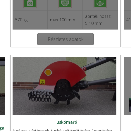
apríték hossz:
570 kg
max 100 mm
41
5-10 mm
Részletes adatok
Tuskómaró
gal
A gépet a fatörzsek, tuskók eltávolítására / marására