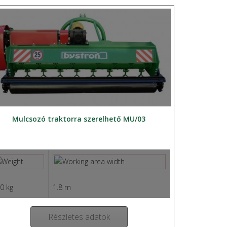
Mulcsozó traktorra szerelhető MU/03
0 kg
1.8 m
Részletes adatok