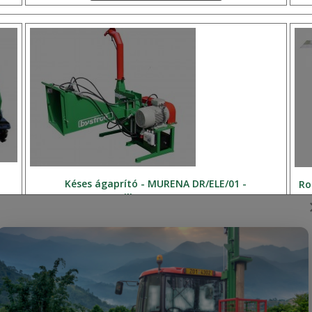
Késes ágaprító - MURENA DR/ELE/01 -
Ro
villanymotoros
Roz
(DR
roz
kom
ele
hat
apríték hossz:
fel
550 kg
max 100 mm