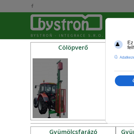
Cölöpverő
Gyümölcsfarázó
Gyüm