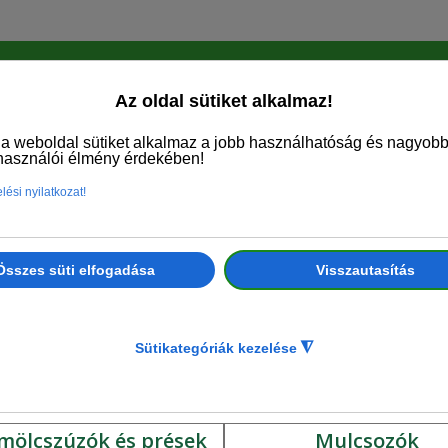
FŐO
Erdészeti csörlők
Fa kiemelő (ültet
ölcszúzók és prések
Mulcsozók