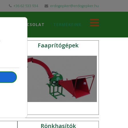
+36 62 533 934
erdogepker@erdogepker.hu
LDAL
KAPCSOLAT
TERMÉKEINK
ő)
Faaprítógépek
Rönkhasítók