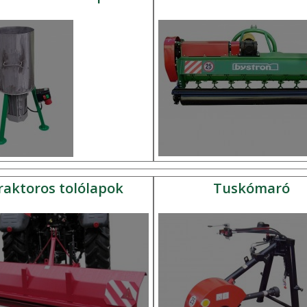
raktoros tolólapok
Tuskómaró