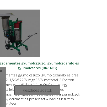
zsdamentes gyümölcszúzó, gyümölcsdaráló és
gyümölcsprés (DR/LI/02)
×
sdamentes gyümölcszúzó, gyümölcsdaráló és prés
/LI/02) 1,5KW 220V vagy 380V motorral. A Bystron
sdamentes acél daráló és gyümölcsprés egy
plett feldolgozórendszer, amely erőteljes
Részletes adatok
ktromos meghajtással (400V) biztosítja a gyümölcsök
ékony darálását és préselését – ipari és kisüzemi
használásra.