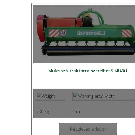
Mulcsozó traktorra szerelhető MU/01
300 kg
1 m
Részletes adatok