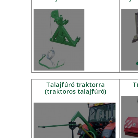
Talajfúró traktorra
T
(traktoros talajfúró)