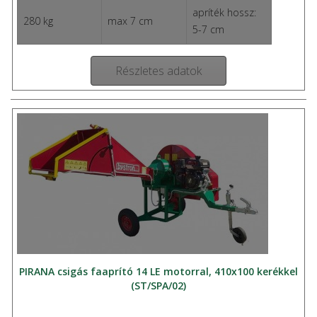
apríték hossz:
280 kg
max 7 cm
5-7 cm
Részletes adatok
PIRANA csigás faaprító 14 LE motorral, 410x100 kerékkel
(ST/SPA/02)