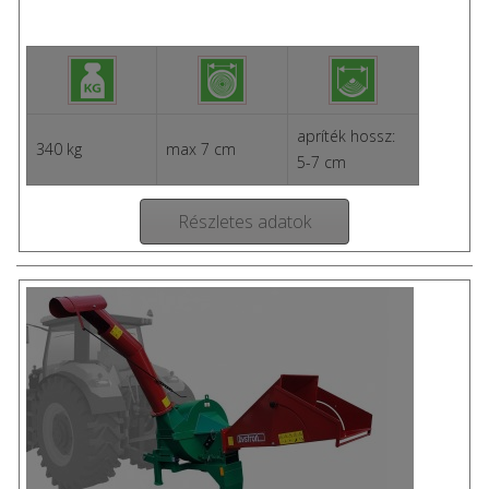
apríték hossz:
340 kg
max 7 cm
5-7 cm
Részletes adatok