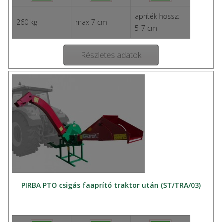
apríték hossz:
260 kg
max 7 cm
5-7 cm
Részletes adatok
PIRBA PTO csigás faaprító traktor után (ST/TRA/03)