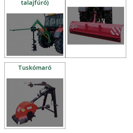
talajfúró)
Tuskómaró