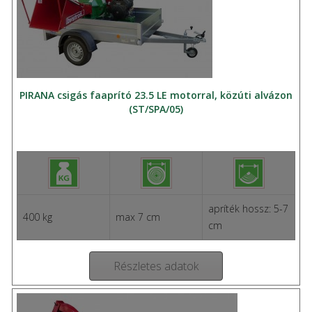
PIRANA csigás faaprító 23.5 LE motorral, közúti alvázon
(ST/SPA/05)
apríték hossz: 5-7
400 kg
max 7 cm
cm
Részletes adatok