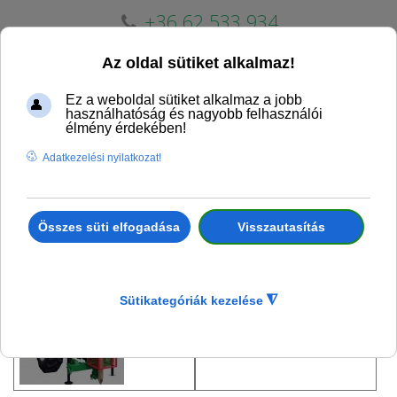
+36 62 533 934
erdogepker@erdogepker.hu
Cölöpverő
Erdészeti csörlők