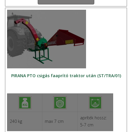
PIRANA PTO csigás faaprító traktor után (ST/TRA/01)
apríték hossz:
240 kg
max 7 cm
5-7 cm