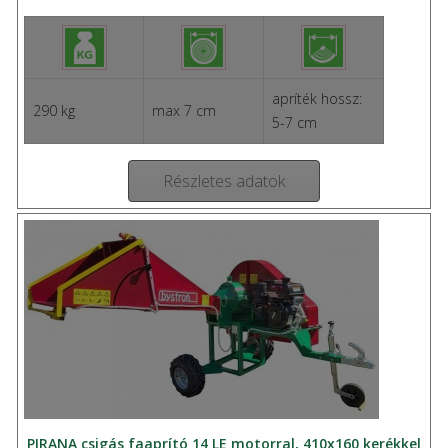
apríték hossz:
290 kg
max 7 cm
5-7 cm
Részletes adatok
PIRANA csigás faaprító 14 LE motorral, 410x160 kerékkel