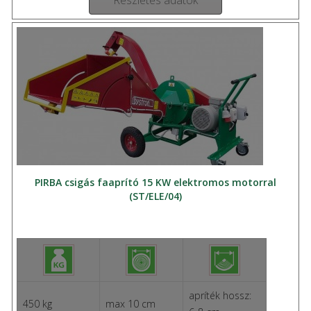
Részletes adatok
PIRBA csigás faaprító 15 KW elektromos motorral
(ST/ELE/04)
apríték hossz:
450 kg
max 10 cm