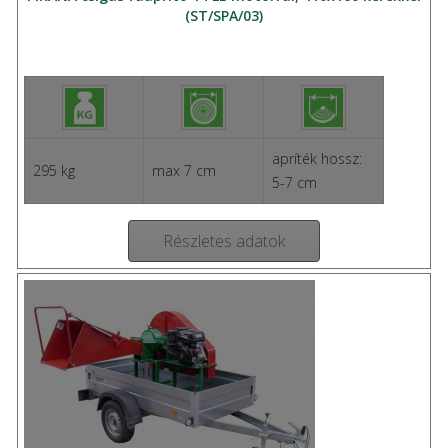
(ST/SPA/03)
apríték hossz:
295 kg
max 7 cm
5-7 cm
Részletes adatok