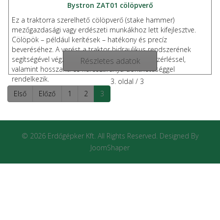
Bystron ZAT01 cölöpverő
Ez a traktorra szerelhető cölöpverő (stake hammer)
mezőgazdasági vagy erdészeti munkákhoz lett kifejlesztve.
Cölöpök – például kerítések – hatékony és precíz
beveréséhez. A verést a traktor hidraulikus rendszerének
segítségével végzi, és a gép kézi‐hidraulikus vezérléssel,
Részletes adatok
valamint hosszanti és keresztirányú dönthetőséggel
rendelkezik.
3. oldal / 3
Első
Előző
1
2
3
© 2026 Erdőgépker Kft. All Rights Reserved. Designed By
JoomShaper