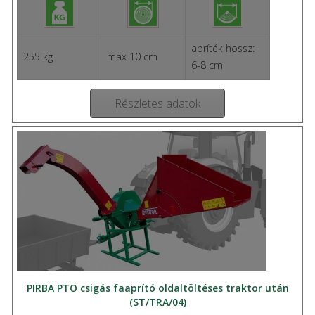
apríték hossz:
255 kg
max 10 cm
6-8 cm
Részletes adatok
PIRBA PTO csigás faaprító oldaltöltéses traktor után
(ST/TRA/04)