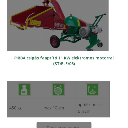
PIRBA csigás faaprító 11 KW elektromos motorral
(ST/ELE/03)
apríték hossz:
450 kg
max 10 cm
6-8 cm