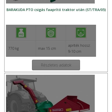
BARAKUDA PTO csigás faaprító traktor után (ST/TRA/05)
apríték hossz:
770 kg
max 15 cm
9-10 cm
Részletes adatok