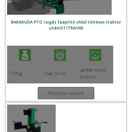
BARAKUDA PTO csigás faaprító oldal töltéses traktor
után(ST/TRA/06)
apríték hossz:
770 kg
max 15 cm
9-10 cm
Részletes adatok