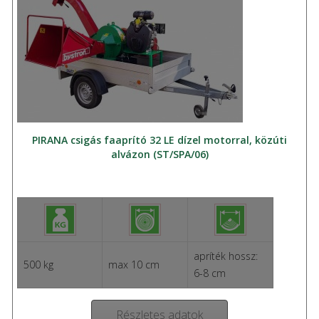
PIRANA csigás faaprító 32 LE dízel motorral, közúti
alvázon (ST/SPA/06)
apríték hossz:
500 kg
max 10 cm
6-8 cm
Részletes adatok