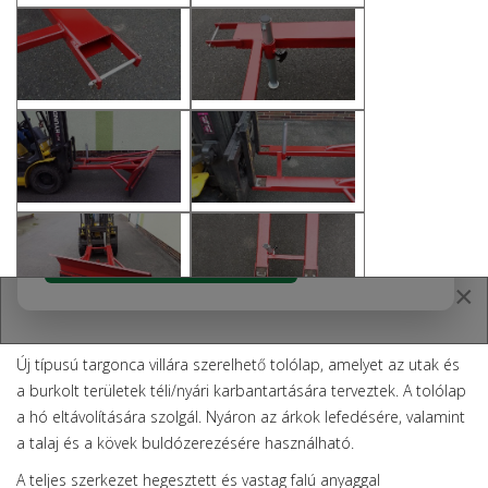
Akár
400 millió Ft vissza nem térítendő
támogatás
erdészeti gépek beszerzésére.
BMF kiközelítőkocsik, Balfor és Bystron gépeink
a pályázat keretében elszámolhatók.
Pályázat beadási időszak:
2026. május 7 –
szeptember 30.
Részletek megtekintése
×
Leírás
Új típusú targonca villára szerelhető tolólap, amelyet az utak és
a burkolt területek téli/nyári karbantartására terveztek. A tolólap
a hó eltávolítására szolgál. Nyáron az árkok lefedésére, valamint
a talaj és a kövek buldózerezésére használható.
A teljes szerkezet hegesztett és vastag falú anyaggal