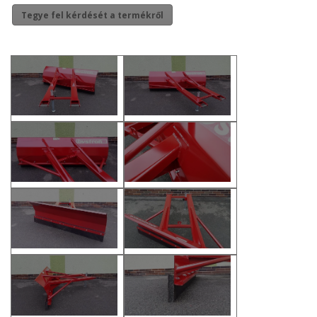
Tegye fel kérdését a termékről
Erdőgazdálkodási pályázat
gépbeszerzésre
✕