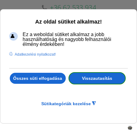
+36 62 533 934
erdogepker@erdogepker.hu
Traktoros tolólap Vastag (RA/PRE/01)
MT Hidraulikus első tolólap (RA/PRE/03)
Traktoros
Vissza ide: Traktoros tolólapok
első tolólap
targoncavillára
(RA/PRE/04)