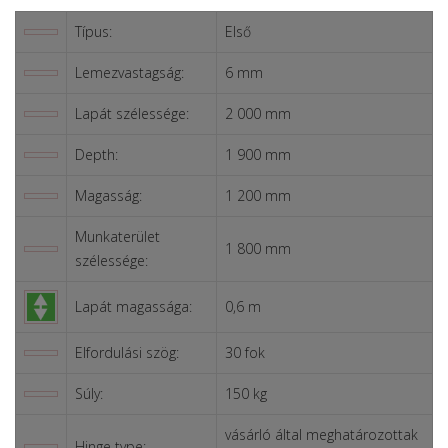
Típus:
Első
Lemezvastagság:
6 mm
Lapát szélessége:
2 000 mm
Depth:
1 900 mm
Magasság:
1 200 mm
Munkaterület
1 800 mm
szélessége:
Lapát magassága:
0,6 m
Elfordulási szög:
30 fok
Súly:
150 kg
vásárló által meghatározottak
Hinge type: