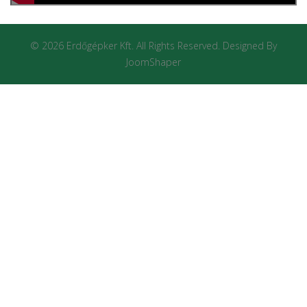
© 2026 Erdőgépker Kft. All Rights Reserved. Designed By
JoomShaper