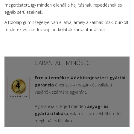
megerősített, így minden ellenáll a hajlításnak, repedésnek és
egyéb sérüléseknek.
A tolólap gumiszegéllyel van ellátva, amely alkalmas utak, burkolt
területek és interlocking burkolatok karbantartására.
GARANTÁLT MINŐSÉG
Erre a termékre 4 év kiterjesztett gyártói
garancia
érvényes – magán- és vállalati
vásárlók számára egyaránt.
A garancia kiterjed minden
anyag- és
gyártási hibára
, valamint az ezekből eredő
meghibásodásokra.