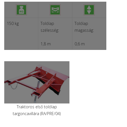
150 kg
Tolólap
Tolólap
szélesség:
magasság:
1,8 m
0,6 m
Traktoros első tolólap
targoncavillára (RA/PRE/04)