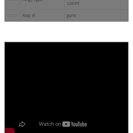
szerint
Alap él:
gumi